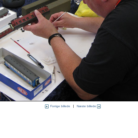
|
Forrige billede
Næste billede