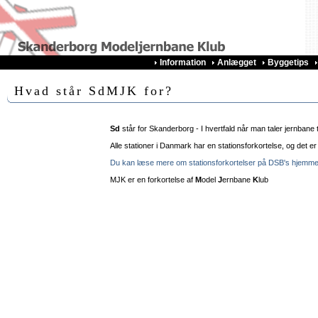
Information
Anlægget
Byggetips
Hvad står SdMJK for?
Sd
står for Skanderborg - I hvertfald når man taler jernbane 
Alle stationer i Danmark har en stationsforkortelse, og det e
Du kan læse mere om stationsforkortelser på DSB's hjemm
MJK er en forkortelse af
M
odel
J
ernbane
K
lub