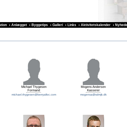
ation
Anlægget
Byggetips
Galleri
Links
Aktivitetskalender
Nyhede
Michael Thygesen
Mogens Andersen
Formand
Kasserer
michael.thygesen@berryalloc.com
mogensa@sdmjk.dk