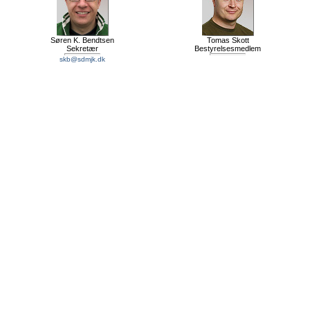
Søren K. Bendtsen
Tomas Skott
Sekretær
Bestyrelsesmedlem
skb@sdmjk.dk