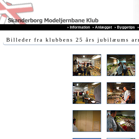
Information
Anlægget
Byggetips
Billeder fra klubbens 25 års jubilæums a