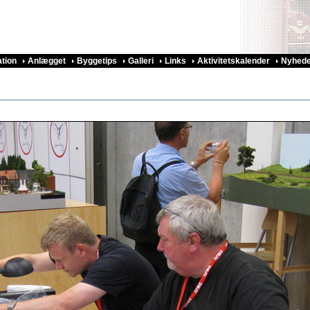
ation
Anlægget
Byggetips
Galleri
Links
Aktivitetskalender
Nyhede